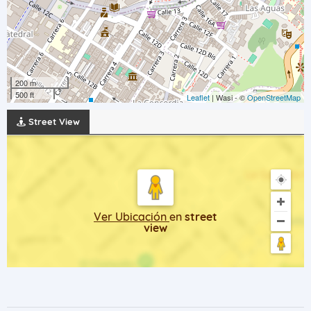
200 m
500 ft
Leaflet
| Wasi - ©
OpenStreetMap
Street View
Ver Ubicación
en
street
view