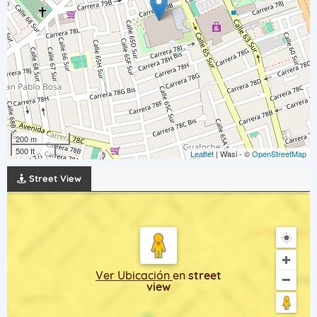
200 m
500 ft
Leaflet
| Wasi - ©
OpenStreetMap
Street View
Ver Ubicación
en
street
view