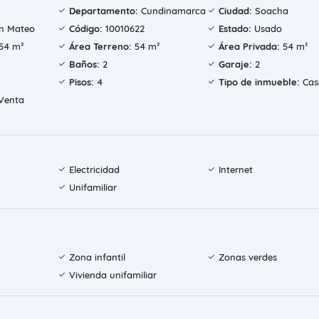
Departamento:
Cundinamarca
Ciudad:
Soacha
n Mateo
Código:
10010622
Estado:
Usado
54 m²
Área Terreno:
54 m²
Área Privada:
54 m²
Baños:
2
Garaje:
2
Pisos:
4
Tipo de inmueble:
Cas
Venta
Electricidad
Internet
Unifamiliar
Zona infantil
Zonas verdes
Vivienda unifamiliar