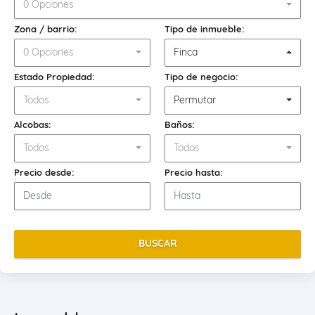
0 Opciones
Zona / barrio:
Tipo de inmueble:
0 Opciones
Finca
Estado Propiedad:
Tipo de negocio:
Todos
Permutar
Alcobas:
Baños:
Todos
Todos
Precio desde:
Precio hasta:
BUSCAR